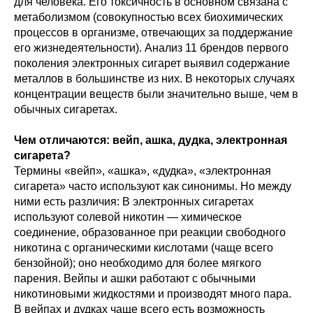
для человека. Его токсичность в основном связана с
метаболизмом (совокупностью всех биохимических
процессов в организме, отвечающих за поддержание
его жизнедеятельности). Анализ 11 брендов первого
поколения электронных сигарет выявил содержание
металлов в большинстве из них. В некоторых случаях
концентрации веществ были значительно выше, чем в
обычных сигаретах.
Чем отличаются: вейп, ашка, дудка, электронная
сигарета?
Термины «вейп», «ашка», «дудка», «электронная
сигарета» часто используют как синонимы. Но между
ними есть различия: В электронных сигаретах
используют солевой никотин — химическое
соединение, образованное при реакции свободного
никотина с органическими кислотами (чаще всего
бензойной); оно необходимо для более мягкого
парения. Вейпы и ашки работают с обычными
никотиновыми жидкостями и производят много пара.
В вейпах и дудках чаще всего есть возможность