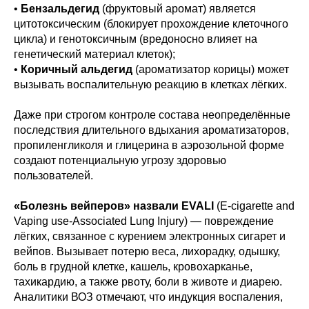
•
Бензальдегид
(фруктовый аромат) является
цитотоксическим (блокирует прохождение клеточного
цикла) и генотоксичным (вредоносно влияет на
генетический материал клеток);
•
Коричный альдегид
(ароматизатор корицы) может
вызывать воспалительную реакцию в клетках лёгких.
Даже при строгом контроле состава неопределённые
последствия длительного вдыхания ароматизаторов,
пропиленгликоля и глицерина в аэрозольной форме
создают потенциальную угрозу здоровью
пользователей.
«Болезнь вейперов» назвали EVALI
(E-cigarette and
Vaping use-Associated Lung Injury) — повреждение
лёгких, связанное с курением электронных сигарет и
вейпов. Вызывает потерю веса, лихорадку, одышку,
боль в грудной клетке, кашель, кровохарканье,
тахикардию, а также рвоту, боли в животе и диарею.
Аналитики ВОЗ отмечают, что индукция воспаления,