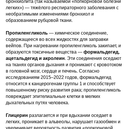
бронхиолита (так называемой «попкорновой болезни
легких») — тяжёлого респираторного заболевания с
необратимыми изменениями бронхиол и
образованием рубцовой ткани.
Пропиленгликоль
— химическое соединение,
содержащееся во всех жидкостях для заправки
вейпов. При нагревании пропиленгликоль закипает, и
образуются токсичные вещества —
формальдегид,
ацетальдегид и акролеин
. Эти соединения оседают
на тканях органов дыхания и проникают с кровотоком
в головной мозг, сердце и печень. Согласно
исследованиям 2015–2022 годов, формальдегид
относится к канцерогенам группы 1 и способствует
повышенному риску развития рака; пропиленгликоль
повреждает эпителиальные клетки в мелких
дыхательных путях человека.
Глицерин
разлагается и при вдыхании оседает в
легких, проникает в альвеолы, нарушает газообмен и
увеличивает вероятность развития «попкорновой