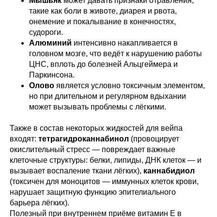
Мышьяк
может давать признаки отравления,
такие как боли в животе, диарея и рвота,
онемение и покалывание в конечностях,
судороги.
Алюминий
интенсивно накапливается в
головном мозге, что ведёт к нарушению работы
ЦНС, вплоть до болезней Альцгеймера и
Паркинсона.
Олово
является условно токсичным элементом,
но при длительном и регулярном вдыхании
может вызывать проблемы с лёгкими.
Также в состав некоторых жидкостей для вейпа
входят:
тетрагидроканнабинол
(провоцирует
окислительный стресс — повреждает важные
клеточные структуры: белки, липиды, ДНК клеток — и
вызывает воспаление ткани лёгких),
каннабидиол
(токсичен для моноцитов — иммунных клеток крови,
нарушает защитную функцию эпителиального
барьера лёгких).
Полезный при внутреннем приёме витамин Е в