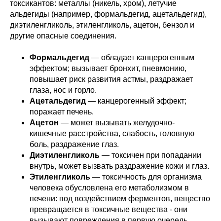
токсикантов: металлы (никель, хром), летучие
альдегиды (например, формальдегид, ацетальдегид),
диэтиленгликоль, этиленгликоль, ацетон, бензол и
другие опасные соединения.
Формальдегид
— обладает канцерогенным
эффектом; вызывает бронхит, пневмонию,
повышает риск развития астмы, раздражает
глаза, нос и горло.
Ацетальдегид
— канцерогенный эффект;
поражает печень.
Ацетон
— может вызывать желудочно-
кишечные расстройства, слабость, головную
боль, раздражение глаз.
Диэтиленгликоль
— токсичен при попадании
внутрь, может вызвать раздражение кожи и глаз.
Этиленгликоль
— токсичность для организма
человека обусловлена его метаболизмом в
печени: под воздействием ферментов, вещество
превращается в токсичные вещества - они
вызывают повреждения в первую очередь