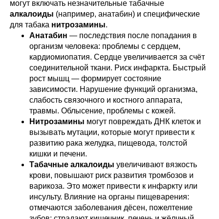
могут включать незначительные табачные
алкалоиды
(например, анатабин) и специфические
для табака
нитрозамины
.
Анатабин
— последствия после попадания в
организм человека: проблемы с сердцем,
кардиомиопатия. Сердце увеличивается за счёт
соединительной ткани. Риск инфаркта. Быстрый
рост мышц — формирует состояние
зависимости. Нарушение функций организма,
слабость связочного и костного аппарата,
травмы. Облысение, проблемы с кожей.
Нитрозамины
могут повреждать ДНК клеток и
вызывать мутации, которые могут привести к
развитию рака желудка, пищевода, толстой
кишки и печени.
Табачные алкалоиды
увеличивают вязкость
крови, повышают риск развития тромбозов и
варикоза. Это может привести к инфаркту или
инсульту. Влияние на органы пищеварения:
отмечаются заболевания дёсен, пожелтение
зубов; страдают кишечник, печень и жёлчный